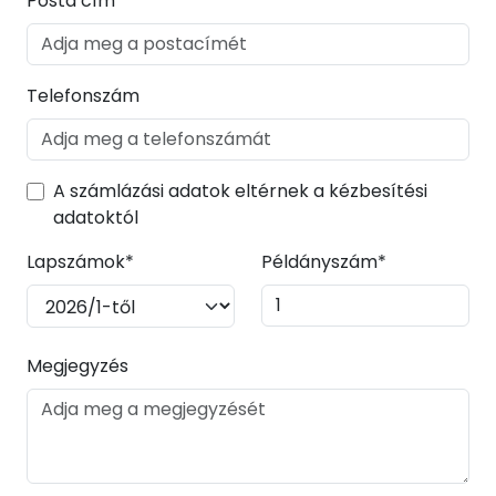
Posta cím*
Telefonszám
A számlázási adatok eltérnek a kézbesítési
adatoktól
Lapszámok*
Példányszám*
Megjegyzés