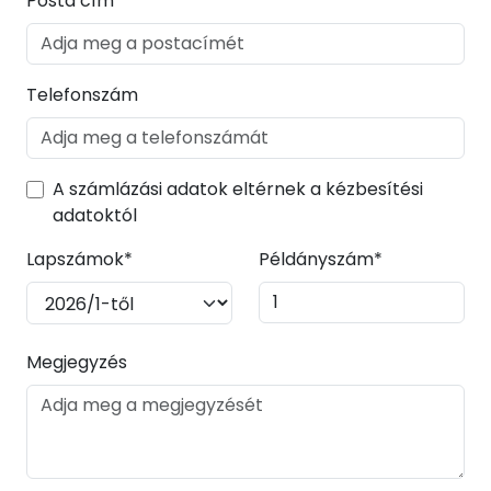
Posta cím*
Telefonszám
A számlázási adatok eltérnek a kézbesítési
adatoktól
Lapszámok*
Példányszám*
Megjegyzés