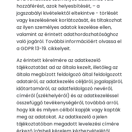
hozzáférést, azok helyesbítését, – a
jogszabályi kivételektől eltekintve - törlését
vagy kezelésének korlátozását, és tiltakozhat
az ilyen személyes adatok kezelése ellen,
valamint az érintett adathordozhatósághoz
való jogáról. További információért olvassa el
a GDPR 13-19. cikkelyeit.
Az érintett kérelmére az adatkezelő
tájékoztatást ad az általa kezelt, illetőleg az
általa megbízott feldolgozó által feldolgozott
adatairól, az adatkezelés céljáról, jogalapjáról,
időtartamáról, az adatfeldolgozó nevéről,
címéről (székhelyéről) és az adatkezeléssel
összefüggő tevékenységéről, továbbá arról,
hogy kik és milyen célból kapják vagy kapták
meg az adatokat. Az adatkezelő a jelen
tájékoztatóban megadott levelezési címére
érkező írásbeli kérelem kézhezvételétől