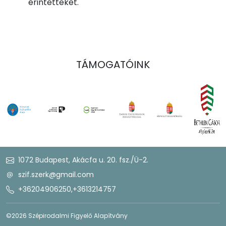
érintetteket.
TÁMOGATÓINK
1072 Budapest, Akácfa u. 20. fsz./Ü-2.
szif.szerk@gmail.com
+36204906250
,
+3613214757
©2026 Szépirodalmi Figyelő Alapítvány