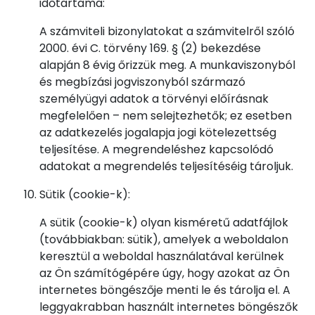
időtartama:
A számviteli bizonylatokat a számvitelről szóló
2000. évi C. törvény 169. § (2) bekezdése
alapján 8 évig őrizzük meg. A munkaviszonyból
és megbízási jogviszonyból származó
személyügyi adatok a törvényi előírásnak
megfelelően – nem selejtezhetők; ez esetben
az adatkezelés jogalapja jogi kötelezettség
teljesítése. A megrendeléshez kapcsolódó
adatokat a megrendelés teljesítéséig tároljuk.
Sütik (cookie-k):
A sütik (cookie-k) olyan kisméretű adatfájlok
(továbbiakban: sütik), amelyek a weboldalon
keresztül a weboldal használatával kerülnek
az Ön számítógépére úgy, hogy azokat az Ön
internetes böngészője menti le és tárolja el. A
leggyakrabban használt internetes böngészők