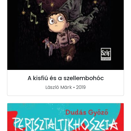
A kisfiú és a szellembohóc
László Márk • 2019