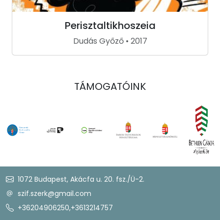
Perisztaltikhoszeia
Dudás Győző • 2017
TÁMOGATÓINK
1072 Budapest, Akácfa u. 20. fsz./Ü-2.
szif.szerk@gmail.com
+36204906250
,
+3613214757