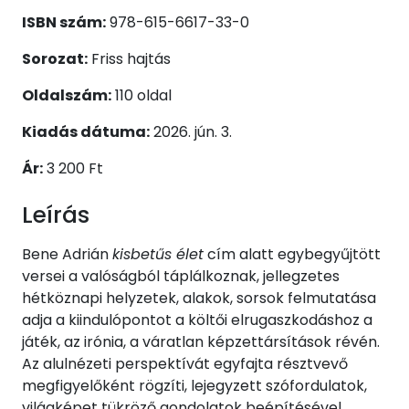
ISBN szám:
978-615-6617-33-0
Sorozat:
Friss hajtás
Oldalszám:
110 oldal
Kiadás dátuma:
2026. jún. 3.
Ár:
3 200 Ft
Leírás
Bene Adrián
kisbetűs élet
cím alatt egybegyűjtött
versei a valóságból táplálkoznak, jellegzetes
hétköznapi helyzetek, alakok, sorsok felmutatása
adja a kiindulópontot a költői elrugaszkodáshoz a
játék, az irónia, a váratlan képzettársítások révén.
Az alulnézeti perspektívát egyfajta résztvevő
megfigyelőként rögzíti, lejegyzett szófordulatok,
világképet tükröző gondolatok beépítésével,