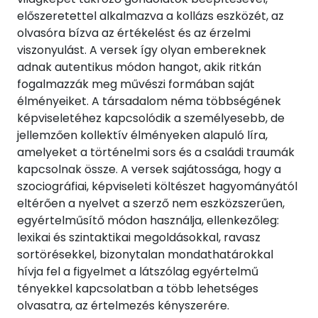
előszeretettel alkalmazva a kollázs eszközét, az
olvasóra bízva az értékelést és az érzelmi
viszonyulást. A versek így olyan embereknek
adnak autentikus módon hangot, akik ritkán
fogalmazzák meg művészi formában saját
élményeiket. A társadalom néma többségének
képviseletéhez kapcsolódik a személyesebb, de
jellemzően kollektív élményeken alapuló líra,
amelyeket a történelmi sors és a családi traumák
kapcsolnak össze. A versek sajátossága, hogy a
szociográfiai, képviseleti költészet hagyományától
eltérően a nyelvet a szerző nem eszközszerűen,
egyértelműsítő módon használja, ellenkezőleg:
lexikai és szintaktikai megoldásokkal, ravasz
sortörésekkel, bizonytalan mondathatárokkal
hívja fel a figyelmet a látszólag egyértelmű
tényekkel kapcsolatban a több lehetséges
olvasatra, az értelmezés kényszerére.