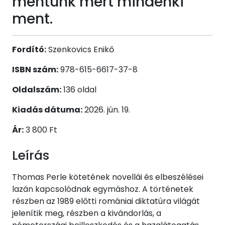
mentünk mert mindenki
ment.
Fordító:
Szenkovics Enikő
ISBN szám:
978-615-6617-37-8
Oldalszám:
136 oldal
Kiadás dátuma:
2026. jún. 19.
Ár:
3 800 Ft
Leírás
Thomas Perle kötetének novellái és elbeszélései
lazán kapcsolódnak egymáshoz. A történetek
részben az 1989 előtti romániai diktatúra világát
jelenítik meg, részben a kivándorlás, a