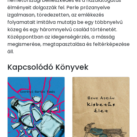
németországi beilleszkedés és a hazalátogatás
élményeit dolgozzák fel. Perle prózanyelve
izgalmasan, töredezetten, az emlékezés
folyamatait imitálva mutatja be egy többnyelvű
közeg és egy háromnyelvű család történetét.
Középpontban az idegenségérzés, a másság
megismerése, megtapasztalása és feltérképezése
áll.
Kapcsolódó Könyvek