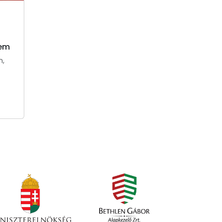
tem
n,