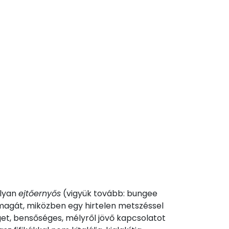
olyan
ejtőernyős
(vigyük tovább: bungee
magát, miközben egy hirtelen metszéssel
éget, bensőséges, mélyről jövő kapcsolatot