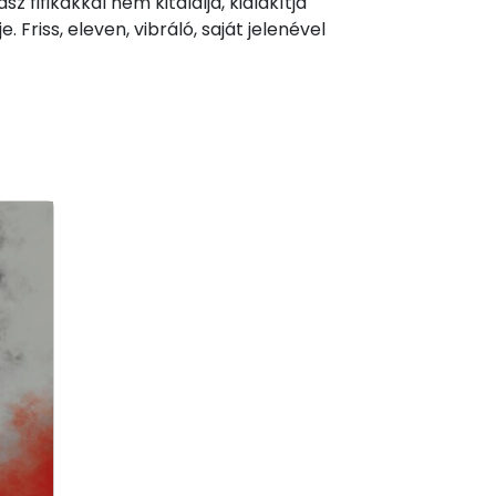
sz fifikákkal nem kitalálja, kialakítja
Friss, eleven, vibráló, saját jelenével