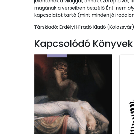
jelentenek a világgal, annak szereplőivel,
magának a verseiben beszélő Ént, nem
ol
kapcsolatot tartó (mint minden jó irodalo
Társkiadó: Erdélyi Híradó Kiadó (Kolozsvár
Kapcsolódó Könyvek