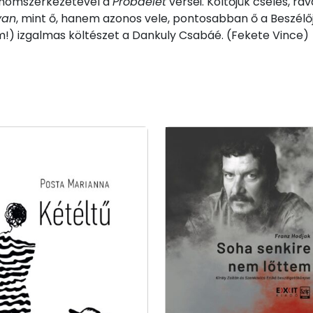
 finomszerkezetével a
Próbaélet
versei. Költőjük cseles, rava
yan
, mint ő, hanem azonos vele, pontosabban ő a Beszélője. 
m!) izgalmas költészet a Dankuly Csabáé. (Fekete Vince)
)