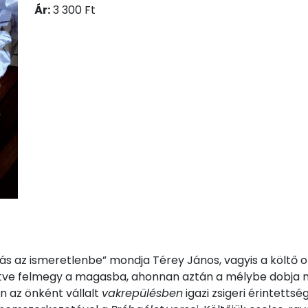
Ár:
3 300 Ft
rás az ismeretlenbe” mondja Térey János, vagyis a költő 
rítve felmegy a magasba, ahonnan aztán a mélybe dobja 
n az önként vállalt
vakrepülésben
igazi zsigeri érintetts