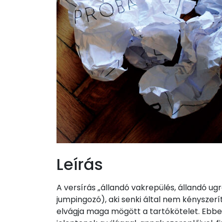
Leírás
A versírás „állandó vakrepülés, állandó ug
jumpingozó), aki senki által nem kénysze
elvágja maga mögött a tartókötelet. Ebbe