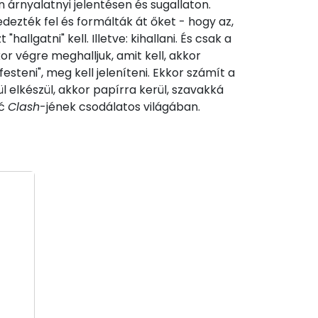
árnyalatnyi jelentésen és sugallaton.
dezték fel és formálták át őket - hogy az,
hallgatni" kell. Illetve: kihallani. És csak a
r végre meghalljuk, amit kell, akkor
esteni", meg kell jeleníteni. Ekkor számít a
 elkészül, akkor papírra kerül, szavakká
ić
Clash
-jének csodálatos világában.