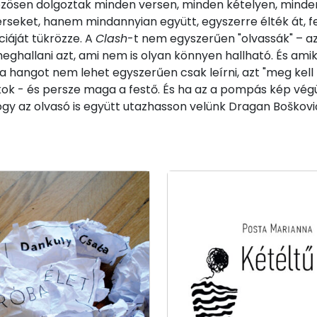
özösen dolgoztak minden versen, minden kételyen, minden 
rseket, hanem mindannyian együtt, egyszerre élték át, fe
iáját tükrözze. A
Clash
-t nem egyszerűen "olvassák" – azt "
hallani azt, ami nem is olyan könnyen hallható. És amiko
 a hangot nem lehet egyszerűen csak leírni, azt "meg kell f
ok - és persze maga a festő. És ha az a pompás kép végül
ogy az olvasó is együtt utazhasson velünk Dragan Boškov