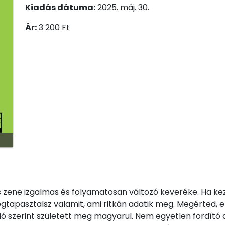
Kiadás dátuma:
2025. máj. 30.
Ár:
3 200 Ft
és zene izgalmas és folyamatosan változó keveréke. Ha k
egtapasztalsz valamit, ami ritkán adatik meg. Megérted, e
ió szerint született meg magyarul. Nem egyetlen fordító 