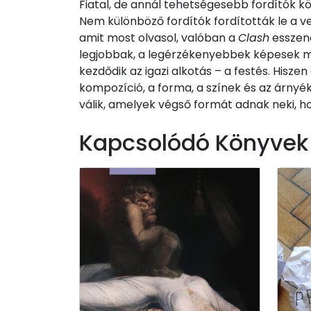
Fiatal, de annál tehetségesebb fordítók k
Nem különböző fordítók fordították le a ve
amit most olvasol, valóban a
Clash
esszenc
legjobbak, a legérzékenyebbek képesek meg
kezdődik az igazi alkotás – a festés. Hiszen
kompozíció, a forma, a színek és az árnyék
válik, amelyek végső formát adnak neki, h
Kapcsolódó Könyvek