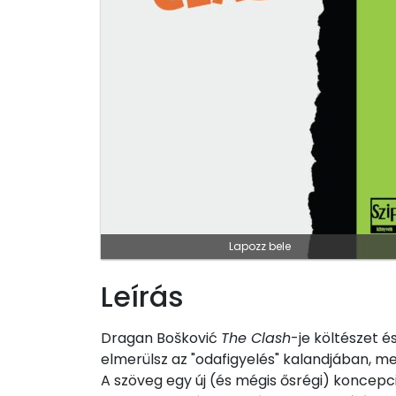
Lapozz bele
Leírás
Dragan Bošković
The Clash
-je költészet 
elmerülsz az "odafigyelés" kalandjában, m
A szöveg egy új (és mégis ősrégi) koncepc