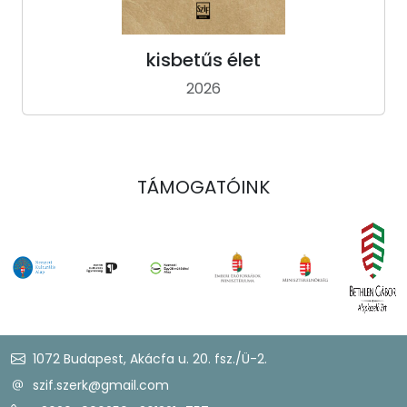
kisbetűs élet
2026
TÁMOGATÓINK
1072 Budapest, Akácfa u. 20. fsz./Ü-2.
szif.szerk@gmail.com