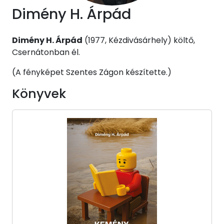
Dimény H. Árpád
Dimény H. Árpád
(1977, Kézdivásárhely) költő,
Csernátonban él.
(A fényképet Szentes Zágon készítette.)
Könyvek