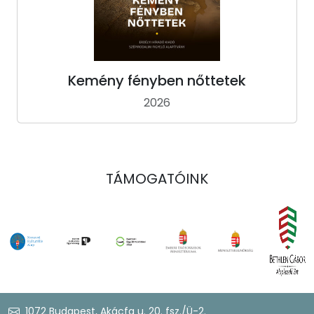
Kemény fényben nőttetek
2026
TÁMOGATÓINK
1072 Budapest, Akácfa u. 20. fsz./Ü-2.