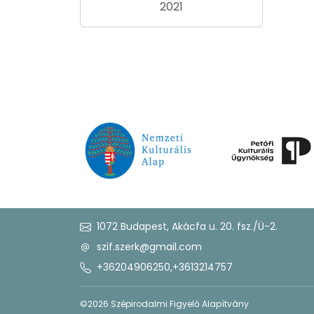
2021
1072 Budapest, Akácfa u. 20. fsz./Ü-2.
szif.szerk@gmail.com
+36204906250
,
+3613214757
©2026 Szépirodalmi Figyelő Alapítvány