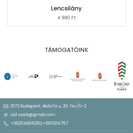
Lencsilány
4 990 Ft
TÁMOGATÓINK
1072 Budapest, Akácfa u. 20. fsz./Ü-2.
szif.szerk@gmail.com
+36204906250
,
+3613214757