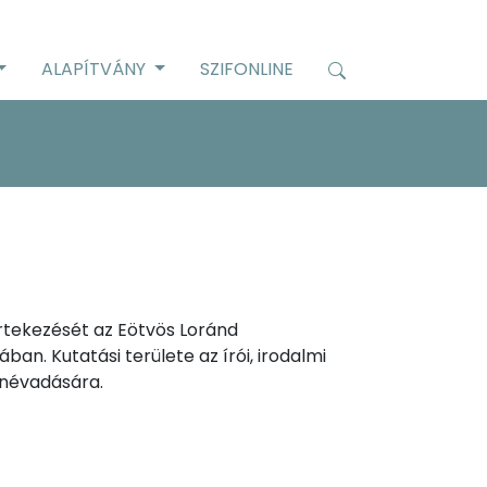
ALAPÍTVÁNY
SZIFONLINE
rtekezését az Eötvös Loránd
n. Kutatási területe az írói, irodalmi
i névadására.