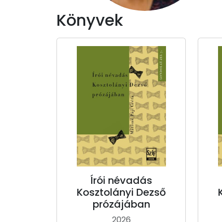
Könyvek
Írói névadás
Kosztolányi Dezső
prózájában
2026