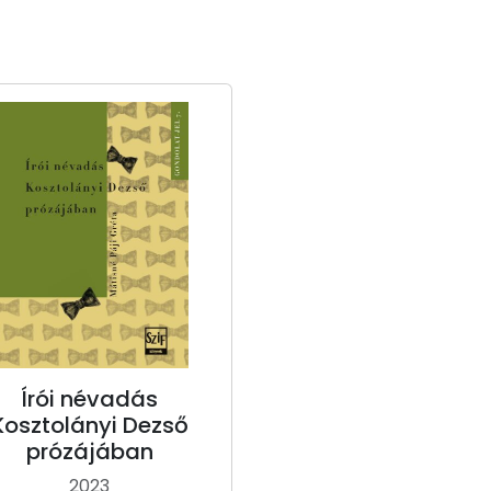
Írói névadás
Kosztolányi Dezső
prózájában
2023