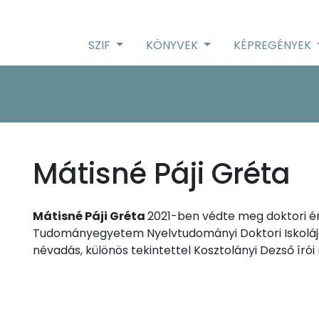
SZIF
KÖNYVEK
KÉPREGÉNYEK
Mátisné Páji Gréta
Mátisné Páji Gréta
2021-ben védte meg doktori é
Tudományegyetem Nyelvtudományi Doktori Iskolájába
névadás, különös tekintettel Kosztolányi Dezső író