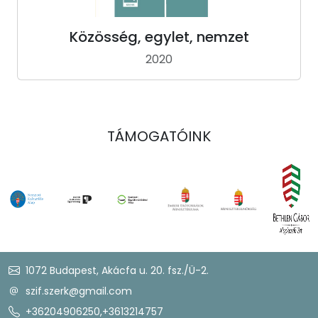
Közösség, egylet, nemzet
2020
TÁMOGATÓINK
1072 Budapest, Akácfa u. 20. fsz./Ü-2.
szif.szerk@gmail.com
+36204906250
,
+3613214757