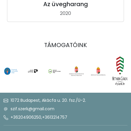
Az üvegharang
2020
TÁMOGATÓINK
1072 Budapest, Akácfa u. 20. fsz./Ü-2.
szif.szerk@gmail.com
+36204906250
,
+3613214757