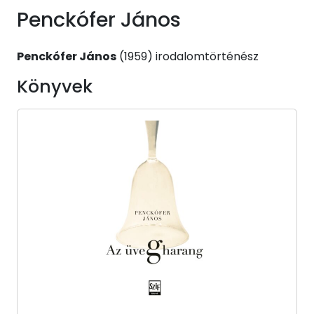
Penckófer János
Penckófer János
(1959) irodalomtörténész
Könyvek