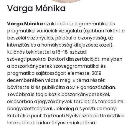
Varga Mónika
Varga Mónika
szakterülete a grammatikai és
pragmatikai variációk vizsgálata (újabban főként a
beszélői viszonyulás, például a bizonyosság, az
intenzitás és a homályosság kifejezőeszközei),
különös tekintettel a 16–18. századi
szövegtípusokra. Doktori disszertációját, melyben
a boszorkányperek szöveggrammatikai és
pragmatika sajátosságait elemezte, 2019
decemberében védte meg. E téma részét
bővítette ki és publikálta a SZIF gondozásában.
Továbbra is foglalkozik boszorkányperekkel,
elsősorban a jegyzőkönyvek területi és társadalmi
beágyazottságával. Jelenleg a Nyelvtudományi
Kutatóközpont Történeti Nyelvészeti és Uralisztikai
Intézetének tudományos munkatársa.