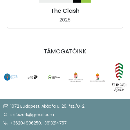
The Clash
2025
TÁMOGATÓINK
1072 Budapest, Akácfa u. 20. fsz./Ü-2.
szif.szerk@gmail.com
+36204906250
,
+3613214757