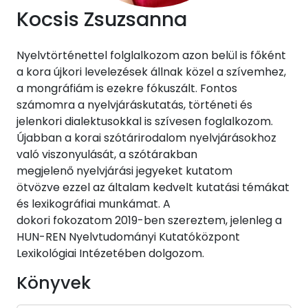
Kocsis Zsuzsanna
Nyelvtörténettel folglalkozom azon belül is főként
a kora újkori levelezések állnak közel a szívemhez,
a mongráfiám is ezekre fókuszált. Fontos
számomra a nyelvjáráskutatás, történeti és
jelenkori dialektusokkal is szívesen foglalkozom.
Újabban a korai szótárirodalom nyelvjárásokhoz
való viszonyulását, a szótárakban
megjelenő nyelvjárási jegyeket kutatom
ötvözve ezzel az általam kedvelt kutatási témákat
és lexikográfiai munkámat. A
dokori fokozatom 2019-ben szereztem, jelenleg a
HUN-REN Nyelvtudományi Kutatóközpont
Lexikológiai Intézetében dolgozom.
Könyvek