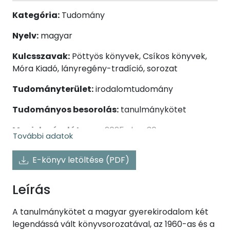
Kategória:
Tudomány
Nyelv:
magyar
Kulcsszavak:
Pöttyös könyvek, Csíkos könyvek,
Móra Kiadó, lányregény-tradíció, sorozat
Tudományterület:
irodalomtudomány
Tudományos besorolás:
tanulmánykötet
Megjelenés dátuma:
2025. dec. 30.
További adatok
Megjelenés helye:
Budapest
E-könyv letöltése (PDF)
Kiadó:
Szépirodalmi Figyelő Alapítvány
Leírás
ISBN:
978-615-6617-31-6
A tanulmánykötet a magyar gyerekirodalom két
legendássá vált könyvsorozatával, az 1960-as és a