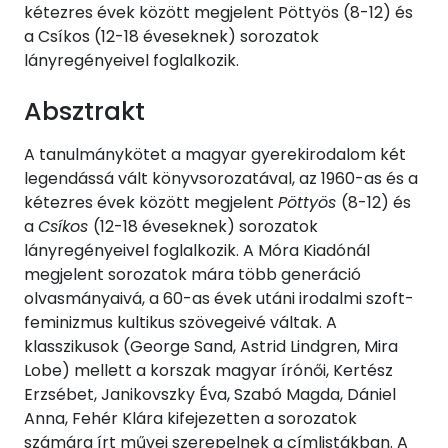
kétezres évek között megjelent Pöttyös (8-12) és
a Csíkos (12-18 éveseknek) sorozatok
lányregényeivel foglalkozik.
Absztrakt
A tanulmánykötet a magyar gyerekirodalom két
legendássá vált könyvsorozatával, az 1960-as és a
kétezres évek között megjelent
Pöttyös
(8-12) és
a
Csíkos
(12-18 éveseknek) sorozatok
lányregényeivel foglalkozik. A Móra Kiadónál
megjelent sorozatok mára több generáció
olvasmányaivá, a 60-as évek utáni irodalmi szoft-
feminizmus kultikus szövegeivé váltak. A
klasszikusok (George Sand, Astrid Lindgren, Mira
Lobe) mellett a korszak magyar írónői, Kertész
Erzsébet, Janikovszky Éva, Szabó Magda, Dániel
Anna, Fehér Klára kifejezetten a sorozatok
számára írt művei szerepelnek a címlistákban. A